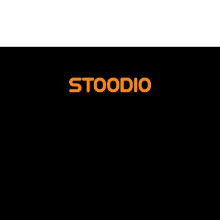
ETUSIVU
KUVAUSPALVELUT
MEISTÄ
YHTEYSTIEDOT
LUE LISÄÄ
ENGLISH