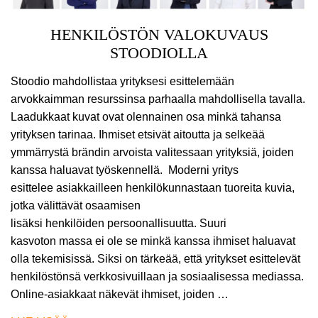
HENKILÖSTÖN VALOKUVAUS
STOODIOLLA
Stoodio mahdollistaa yrityksesi esittelemään
arvokkaimman resurssinsa parhaalla mahdollisella tavalla.
Laadukkaat kuvat ovat olennainen osa minkä tahansa
yrityksen tarinaa. Ihmiset etsivät aitoutta ja selkeää
ymmärrystä brändin arvoista valitessaan yrityksiä, joiden
kanssa haluavat työskennellä. Moderni yritys
esittelee asiakkailleen henkilökunnastaan tuoreita kuvia,
jotka välittävät osaamisen
lisäksi henkilöiden persoonallisuutta. Suuri
kasvoton massa ei ole se minkä kanssa ihmiset haluavat
olla tekemisissä. Siksi on tärkeää, että yritykset esittelevät
henkilöstönsä verkkosivuillaan ja sosiaalisessa mediassa.
Online-asiakkaat näkevät ihmiset, joiden …