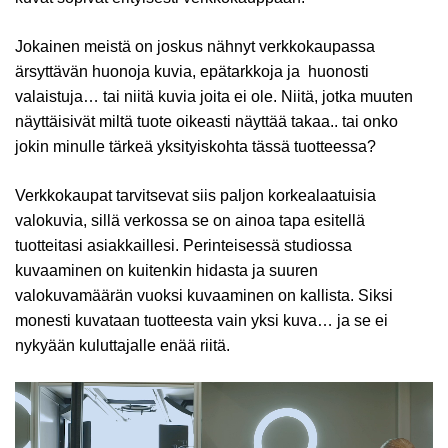
Jokainen meistä on joskus nähnyt verkkokaupassa
ärsyttävän huonoja kuvia, epätarkkoja ja huonosti
valaistuja… tai niitä kuvia joita ei ole. Niitä, jotka muuten
näyttäisivät miltä tuote oikeasti näyttää takaa.. tai onko
jokin minulle tärkeä yksityiskohta tässä tuotteessa?
Verkkokaupat tarvitsevat siis paljon korkealaatuisia
valokuvia, sillä verkossa se on ainoa tapa esitellä
tuotteitasi asiakkaillesi. Perinteisessä studiossa
kuvaaminen on kuitenkin hidasta ja suuren
valokuvamäärän vuoksi kuvaaminen on kallista. Siksi
monesti kuvataan tuotteesta vain yksi kuva… ja se ei
nykyään kuluttajalle enää riitä.