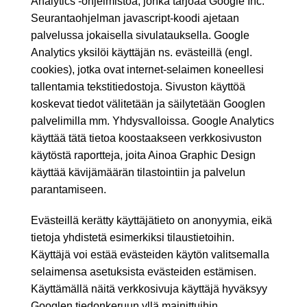
Analytics -ohjelmistoa, jonka tarjoaa Google Inc.
Seurantaohjelman javascript-koodi ajetaan
palvelussa jokaisella sivulatauksella. Google
Analytics yksilöi käyttäjän ns. evästeillä (engl.
cookies), jotka ovat internet-selaimen koneellesi
tallentamia tekstitiedostoja. Sivuston käyttöä
koskevat tiedot välitetään ja säilytetään Googlen
palvelimilla mm. Yhdysvalloissa. Google Analytics
käyttää tätä tietoa koostaakseen verkkosivuston
käytöstä raportteja, joita Ainoa Graphic Design
käyttää kävijämäärän tilastointiin ja palvelun
parantamiseen.
Evästeillä kerätty käyttäjätieto on anonyymia, eikä
tietoja yhdistetä esimerkiksi tilaustietoihin.
Käyttäjä voi estää evästeiden käytön valitsemalla
selaimensa asetuksista evästeiden estämisen.
Käyttämällä näitä verkkosivuja käyttäjä hyväksyy
Googlen tiedonkeruun yllä mainittuihin