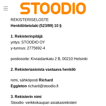
REKISTERISELOSTE
Henkilötietolaki (523/99) 10 §
1. Rekisterinpitäjä
yritys: STOODIO OY
y-tunnus: 2775692-4
postiosoite: Kiviaidankatu 2 B, 00210 Helsinki
2. Rekisteriasioista vastaava henkilö
nimi, sähköposti
Richard
Eggleton
richard@stoodio.fi
3. Rekisterin nimi
Stoodio -verkkokaupan asiakasrekisteri