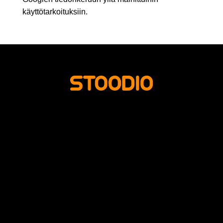
käyttötarkoituksiin.
ETUSIVU
KUVAUSPALVELUT
MEISTÄ
YHTEYSTIEDOT
LUE LISÄÄ